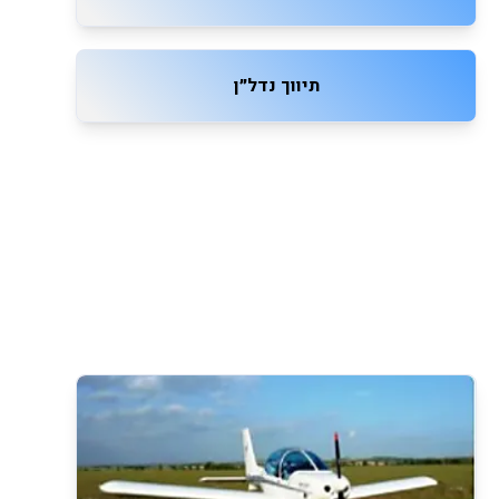
תיווך נדל״ן