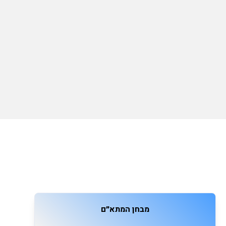
מבחן המתא״ם