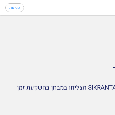
כניסה
SIKRANTA מביאה אליכם את השיטה המוכחת ללמוד כל נושא דרך תרגול בלבד. באמצעות SIKRANTA תצליחו במבחן בהשקעת זמן